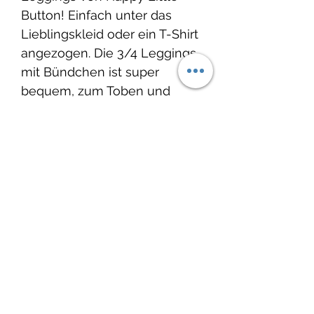
Button! Einfach unter das
Lieblingskleid oder ein T-Shirt
angezogen. Die 3/4 Leggings
mit Bündchen ist super
bequem, zum Toben und
Spielen.
Auf Wunsch mit Zierkordel.
Produktinfo
Material:
Lieferzeit:
French Terry, 95% Baumwolle,
5% Elasthan / öko tex 100
2-3 Wochen
Waschbar bei 30°C, nicht
Wenn Du etwas dringend
Noch keine Bewertungen
Trockner geeignet.
benötigst, melde Dich bei mir.
vorhanden
Jetzt die erste Bewertung abgeben.