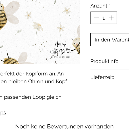
Anzahl
*
In den Waren
Produktinfo
Material: 95% 
erfekt der Kopfform an. An
Lieferzeit:
Zertifikat: Oeko
gen bleiben Ohren und Kopf
Waschbar bei 30
1-2 Wochen.
geeignet.
n passenden Loop gleich
ps
Noch keine Bewertungen vorhanden