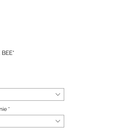
 BEE*
le-
is
nie
*