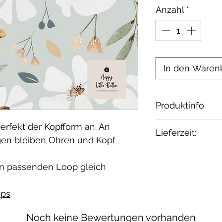
Anzahl
*
In den Waren
Produktinfo
Material: 95% 
erfekt der Kopfform an. An
Lieferzeit:
Zertifikat: Oeko
gen bleiben Ohren und Kopf
Waschbar bei 30
2-4 Wochen
geeignet.
Wenn Du etwas 
n passenden Loop gleich
melde Dich bei 
ps
Noch keine Bewertungen vorhanden