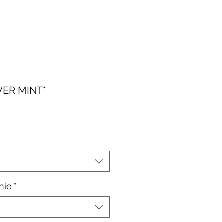
WER MINT*
le-
is
nie
*