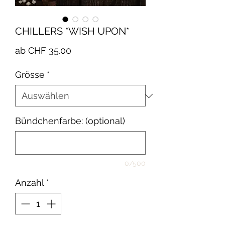
CHILLERS *WISH UPON*
Sale-
ab
CHF 35.00
Preis
Grösse
*
Bündchenfarbe: (optional)
0/500
Anzahl
*