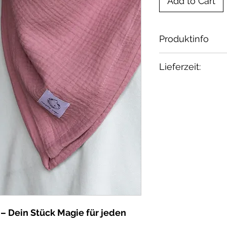
Add to Cart
Produktinfo
Material: Muss
Lieferzeit:
Baumwolle / ök
Waschbar bei 30
ab Lager
geeignet.
– Dein Stück Magie für jeden