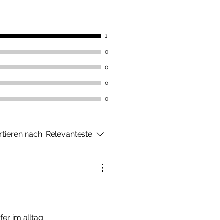
1
0
0
0
0
rtieren nach:
Relevanteste
er im alltag