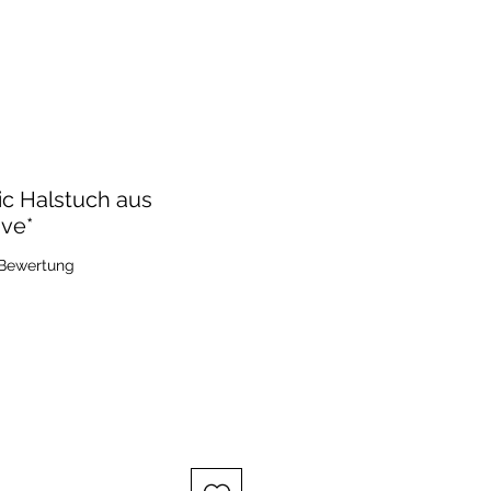
c Halstuch aus
ve*
 5.0 von fünf Sternen, basierend auf 1 Bewertung.
1 Bewertung