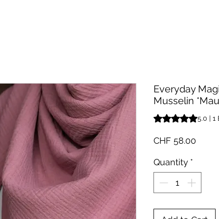
Everyday Magi
Musselin *Mau
Das Rating beträgt
5.0 | 
Price
CHF 58.00
Quantity
*