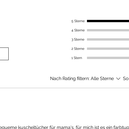
5 Sterne
4 Sterne
3 Sterne
2 Sterne
1 Stern
Nach Rating filtern:
Alle Sterne
So
ueme kuscheltücher für mama's. für mich ist es ein farbtupf