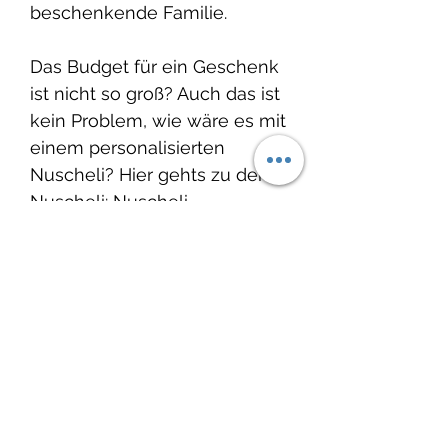
beschenkende Familie.
Das Budget für ein Geschenk
ist nicht so groß? Auch das ist
kein Problem, wie wäre es mit
einem personalisierten
Nuscheli? Hier gehts zu den
Nuscheli:
Nuscheli
Auch passende Geschenke
für die frisch gebackene
grosse Schwester oder den
grossen Bruder findest Du bei
Happy Little Button:
Geschenk
Geschwister