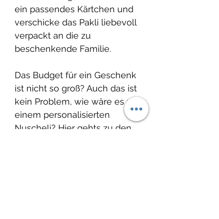
ein passendes Kärtchen und
verschicke das Pakli liebevoll
verpackt an die zu
beschenkende Familie.
Das Budget für ein Geschenk
ist nicht so groß? Auch das ist
kein Problem, wie wäre es mit
einem personalisierten
Nuscheli? Hier gehts zu den
Nuscheli:
Nuscheli
Auch passende Geschenke
für die frisch gebackene
grosse Schwester oder den
grossen Bruder findest Du bei