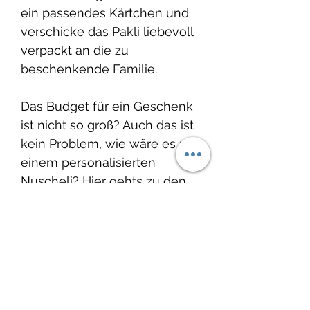
ein passendes Kärtchen und
verschicke das Pakli liebevoll
verpackt an die zu
beschenkende Familie.
Das Budget für ein Geschenk
ist nicht so groß? Auch das ist
kein Problem, wie wäre es mit
einem personalisierten
Nuscheli? Hier gehts zu den
Nuscheli:
Nuscheli
Auch passende Geschenke
für die frisch gebackene
grosse Schwester oder den
grossen Bruder findest Du bei