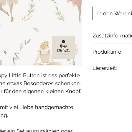
In den Waren
Zusatzinformat
2-teiliges Set 
Produktinfo
Lätzchen
2-teiliges Set 
Material:
Lieferzeit:
Mütze
French Terry: 
 Little Button ist das perfekte
3-teiliges Set:
M
Elasthan / öko 
2-4 Wochen
erne etwas Besonderes schenken.
Mütze
Waschbar bei 30
Wenn Du etwas 
r für den eigenen kleinen Knopf.
4-teiliges Set
: 
geeignet.
melde Dich bei 
Lätzchen, Mütz
e, mit viel Liebe handgemachte
PREMIUM Set
:
ng.
Lätzchen, Mütze
und Geschenk
hier ein Set auszuwählen oder