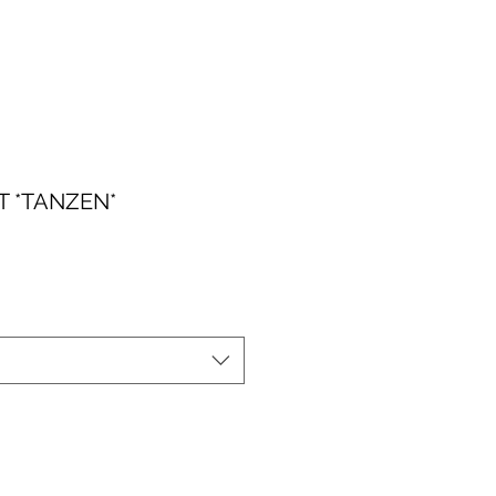
 *TANZEN*
le-
eis