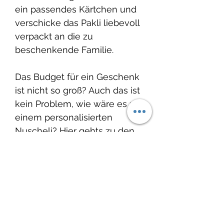
ein passendes Kärtchen und
verschicke das Pakli liebevoll
verpackt an die zu
beschenkende Familie.
Das Budget für ein Geschenk
ist nicht so groß? Auch das ist
kein Problem, wie wäre es mit
einem personalisierten
Nuscheli? Hier gehts zu den
Nuscheli:
Nuscheli
Auch passende Geschenke
für die frisch gebackene
grosse Schwester oder den
grossen Bruder findest Du bei