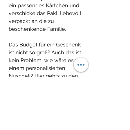
ein passendes Kärtchen und
verschicke das Pakli liebevoll
verpackt an die zu
beschenkende Familie.
Das Budget für ein Geschenk
ist nicht so groß? Auch das ist
kein Problem, wie wäre es mit
einem personalisierten
Nuscheli? Hier gehts zu den
Nuscheli:
Nuscheli
Auch passende Geschenke
für die frisch gebackene
grosse Schwester oder den
grossen Bruder findest Du bei