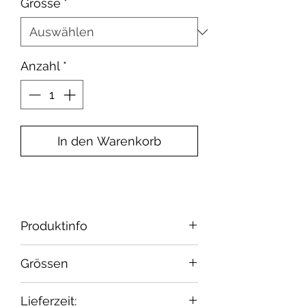
Grösse
*
Anzahl
*
In den Warenkorb
Produktinfo
Material: Material: 95%
Grössen
Baumwolle / 5% Elasthan
Öko-Tex Standard 100 Class 1
Alter
Grösse
Konfektion
Lieferzeit: