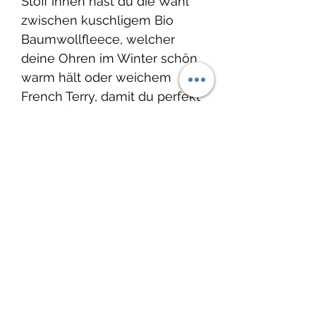
Stoff innen hast du die Wahl
zwischen kuschligem Bio
Baumwollfleece, welcher
deine Ohren im Winter schön
warm hält oder weichem
French Terry, damit du perfekt
für die Übergangszeit im
Frühling oder
Herbst ausgerüstet bist.
Grösse: Ob für deinen Knopf,
dein Gottikind oder für dich
selbst – die Stirnbänder
werden
passend für den jeweiligen
Kopf genäht.
Produkteinfo