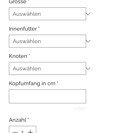
Grösse
*
Innenfutter
*
Knoten
*
Kopfumfang in cm
*
0/500
Anzahl
*