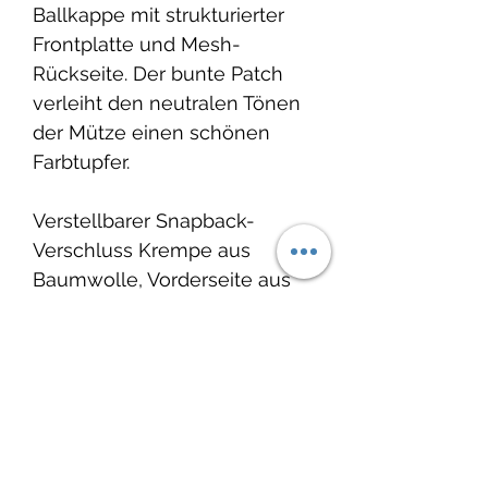
Ballkappe mit strukturierter
Frontplatte und Mesh-
Rückseite. Der bunte Patch
verleiht den neutralen Tönen
der Mütze einen schönen
Farbtupfer.
Verstellbarer Snapback-
Verschluss Krempe aus
Baumwolle, Vorderseite aus
Poly/Baumwoll-Mischung
und Rückseite aus Netzstoff.
Produkteinfo:
Marke: Ambler
Wieso Ambler?
Herstellungsland: Kanada