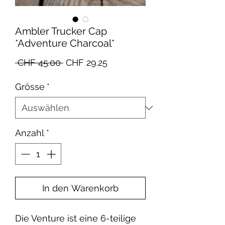
Ambler Trucker Cap
*Adventure Charcoal*
Standardpreis
Sale-
 CHF 45.00 
CHF 29.25
Preis
Grösse
*
Anzahl
*
In den Warenkorb
Die Venture ist eine 6-teilige