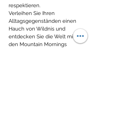
respektieren.
Verleihen Sie Ihren
Alltagsgegenständen einen
Hauch von Wildnis und
entdecken Sie die Welt mit
den Mountain Mornings
Outdoor-Aufklebern!
Glänzende Vinyl-
Oberfläche
Entworfen und hergestellt
in Kanada
Hergestellt mit
umweltfreundlicher Tinte
Spülmaschinengeeignet
Wasserdicht, kratzfest
Umweltfreundliche