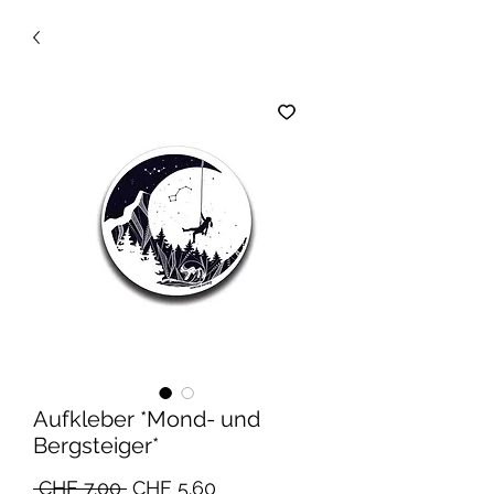
Aufkleber *Mond- und
Bergsteiger*
Standardpreis
Sale-
 CHF 7.00 
CHF 5.60