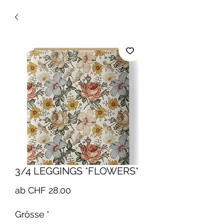
3/4 LEGGINGS *FLOWERS*
Sale-
ab
CHF 28.00
Preis
Grösse
*