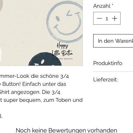
Anzahl
*
In den Waren
Produktinfo
Material:
Sommer-Look die schöne 3/4
Lieferzeit:
French Terry, 
 Button! Einfach unter das
Elasthan / öko 
2-3 Wochen
Shirt angezogen. Die 3/4
Waschbar bei 30
Wenn Du etwas 
st super bequem, zum Toben und
geeignet.
melde Dich bei 
.
Noch keine Bewertungen vorhanden