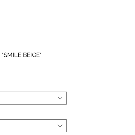
 *SMILE BEIGE*
le-
eis