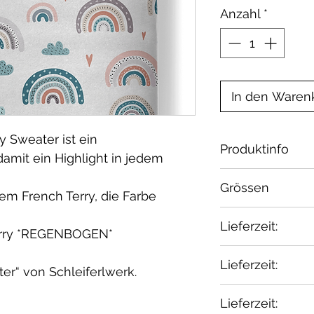
Anzahl
*
In den Waren
 Sweater ist ein
Produktinfo
amit ein Highlight in jedem
Material: Mater
Grössen
hem French Terry, die Farbe
Elasthan Öko-Te
zertifiziert
Alter
Lieferzeit:
Terry *REGENBOGEN*
Waschbar bei 30
geeignet.
3-5 Wochen
1 Monat
Lieferzeit:
ter“ von Schleiferlwerk.
1 – 2
2-4 Wochen
Lieferzeit:
Monate
Wenn Du etwas 