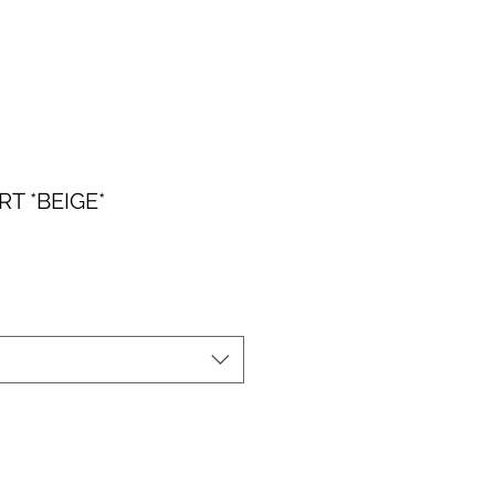
T *BEIGE*
le-
eis