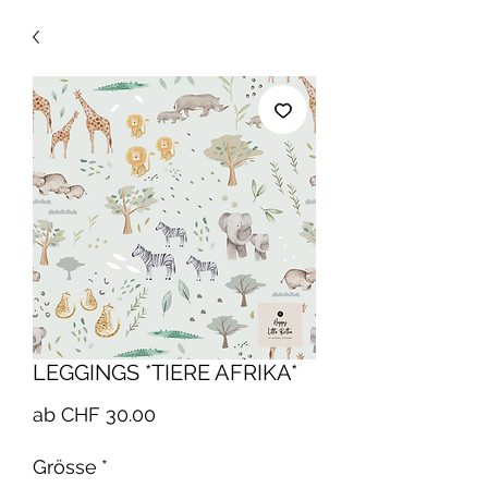
LEGGINGS *TIERE AFRIKA*
Sale-
ab
CHF 30.00
Preis
Grösse
*