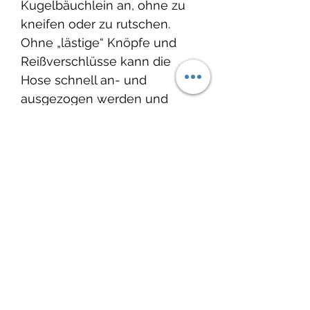
Kugelbäuchlein an, ohne zu
kneifen oder zu rutschen.
Ohne „lästige“ Knöpfe und
Reißverschlüsse kann die
Hose schnell an- und
ausgezogen werden und
erleichtert das An- und
Ausziehen.
Produktinfo
Material: 80% Baumwolle 20%
Lieferzeit:
Polyester
Waschbar bei 30°C, nicht
2-4 Wochen
Trockner geeignet.
Wenn Du etwas dringend
Noch keine Bewertungen
benötigst, melde Dich bei mir.
vorhanden