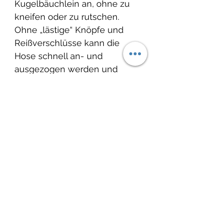
Kugelbäuchlein an, ohne zu
kneifen oder zu rutschen.
Ohne „lästige“ Knöpfe und
Reißverschlüsse kann die
Hose schnell an- und
ausgezogen werden und
erleichtert das An- und
Ausziehen.
Produktinfo
Material: 80% Baumwolle 20%
Lieferzeit:
Polyester
Waschbar bei 30°C, nicht
2-4 Wochen
Trockner geeignet.
Wenn Du etwas dringend
Noch keine Bewertungen
benötigst, melde Dich bei mir.
vorhanden