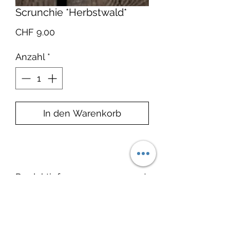
Scrunchie *Herbstwald*
Preis
CHF 9.00
Anzahl
*
In den Warenkorb
Produktinfo
Material: Bio-Baumwolle 100%
Lieferzeit:
Bio-Baumwolle
Zertifikat: GOTS: Der Hersteller
1–2 Wochen ab