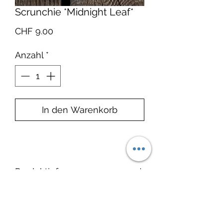
Scrunchie *Midnight Leaf*
Preis
CHF 9.00
Anzahl
*
In den Warenkorb
Produktinfo
Material: Bio-Baumwolle 100%
Lieferzeit:
Bio-Baumwolle
Zertifikat: GOTS: Der Hersteller
1–2 Wochen ab