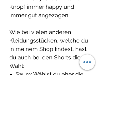
Knopf immer happy und
immer gut angezogen.
Wie bei vielen anderen
Kleidungsstücken, welche du
in meinem Shop findest, hast
du auch bei den Shorts die
Wahl:
Saum: Wählst du eher die
Variante «brav» und trägst
den Saum innen oder
wählst du die Variante
«frech» und trägst den
Saum ganz cool aussen.
Schnittmuster: Schleiferlwerk