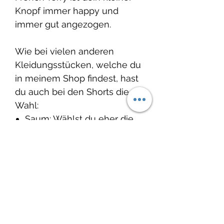
Knopf immer happy und
immer gut angezogen.
Wie bei vielen anderen
Kleidungsstücken, welche du
in meinem Shop findest, hast
du auch bei den Shorts die
Wahl:
Saum: Wählst du eher die
Variante «brav» und trägst
den Saum innen oder
wählst du die Variante
«frech» und trägst den
Saum ganz cool aussen.
Schnittmuster: Schleiferlwerk