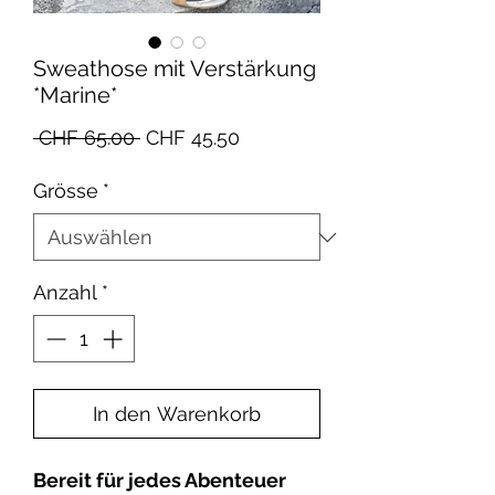
Sweathose mit Verstärkung
*Marine*
Standardpreis
Sale-
 CHF 65.00 
CHF 45.50
Preis
Grösse
*
Anzahl
*
In den Warenkorb
Bereit für jedes Abenteuer